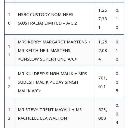
1,25
0.
1
HSBC CUSTODY NOMINEES
7,33
1
0
(AUSTRALIA) LIMITED – A/C 2
1
0
MRS KERRY MARGARET MARTENS +
1,25
0.
1
MR KEITH NEIL MARTENS
2,08
1
1
<ONSLOW SUPER FUND A/C>
4
0
MR KULDEEP SINGH MALIK + MRS
0.
1
701,
SUDESH MALIK <UDAY SINGH
0
2
611
MALIK A/C>
5
0.
1
MR STEVY TRENT MAYALL + MS
523,
0
3
RACHELLE LEA WALTON
000
4