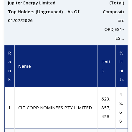
Jupiter Energy Limited
(Total)
Top Holders (Ungrouped) – As Of
Compositi
01/07/2026
on:
ORD,ES1-
ES...
R
%
a
Unit
U
Name
n
s
ni
k
ts
4
623,
8.
1
CITICORP NOMINEES PTY LIMITED
857,
6
456
8