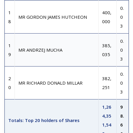
0.
1
400,
MR GORDON JAMES HUTCHEON
0
8
000
3
0.
1
385,
MR ANDRZEJ MUCHA
0
9
035
3
0.
2
382,
MR RICHARD DONALD MILLAR
0
0
251
3
1,26
9
4,35
8.
Totals: Top 20 holders of Shares
1,54
6