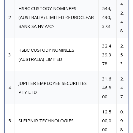
4
HSBC CUSTODY NOMINEES
544,
2.
2
(AUSTRALIA) LIMITED <EUROCLEAR
430,
4
BANK SA NV A/C>
373
8
32,4
2.
HSBC CUSTODY NOMINEES
3
39,3
5
(AUSTRALIA) LIMITED
78
3
31,6
2.
JUPITER EMPLOYEE SECURITIES
4
46,8
4
PTY LTD
00
7
12,5
0.
5
SLEIPNIR TECHNOLOGIES
00,0
9
00
8