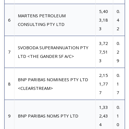
5,40
0.
MARTENS PETROLEUM
6
3,18
4
CONSULTING PTY LTD
3
2
3,72
0.
SVOBODA SUPERANNUATION PTY
7
7,51
2
LTD <THE GANDER SF A/C>
3
9
2,15
0.
BNP PARIBAS NOMINEES PTY LTD
8
1,77
1
<CLEARSTREAM>
7
7
1,33
0.
9
BNP PARIBAS NOMS PTY LTD
2,43
1
4
0