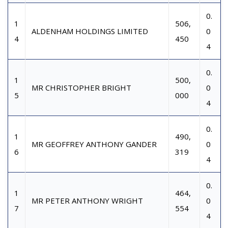
0.
1
506,
ALDENHAM HOLDINGS LIMITED
0
4
450
4
0.
1
500,
MR CHRISTOPHER BRIGHT
0
5
000
4
0.
1
490,
MR GEOFFREY ANTHONY GANDER
0
6
319
4
0.
1
464,
MR PETER ANTHONY WRIGHT
0
7
554
4